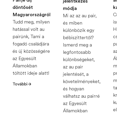
Pairje díj
a
jelentkezés
döntősét
k
módja
Magyarországról
C
Mi az az au pair,
Tudd meg, milyen
i
és miben
hatással volt au
H
különbözik egy
pairünk, Tami a
c
bébiszittertől?
fogadó családjára
p
Ismerd meg a
és új közösségére
a
legfontosabb
az Egyesült
Á
különbségeket,
Államokban
m
az au pair
töltött ideje alatt!
p
jelentését, a
m
követelményeket,
További
t
és hogyan
k
válhatsz au pairré
ku
az Egyesült
e
Államokban