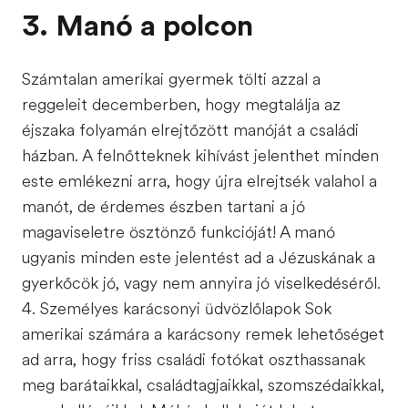
3. Manó a polcon
Számtalan amerikai gyermek tölti azzal a
reggeleit decemberben, hogy megtalálja az
éjszaka folyamán elrejtőzött manóját a családi
házban. A felnőtteknek kihívást jelenthet minden
este emlékezni arra, hogy újra elrejtsék valahol a
manót, de érdemes észben tartani a jó
magaviseletre ösztönző funkcióját! A manó
ugyanis minden este jelentést ad a Jézuskának a
gyerkőcök jó, vagy nem annyira jó viselkedéséről.
4. Személyes karácsonyi üdvözlőlapok Sok
amerikai számára a karácsony remek lehetőséget
ad arra, hogy friss családi fotókat oszthassanak
meg barátaikkal, családtagjaikkal, szomszédaikkal,