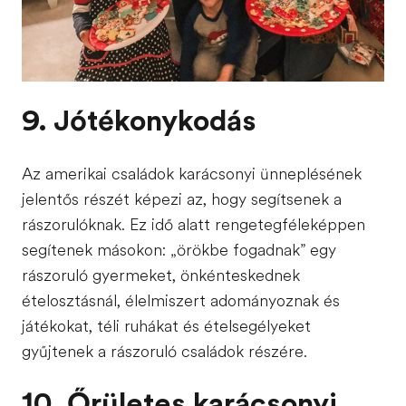
9. Jótékonykodás
Az amerikai családok karácsonyi ünneplésének
jelentős részét képezi az, hogy segítsenek a
rászorulóknak. Ez idő alatt rengetegféleképpen
segítenek másokon: „örökbe fogadnak” egy
rászoruló gyermeket, önkénteskednek
ételosztásnál, élelmiszert adományoznak és
játékokat, téli ruhákat és ételsegélyeket
gyűjtenek a rászoruló családok részére.
10. Őrületes karácsonyi