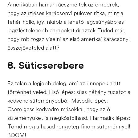
Amerikában hamar ráeszméltek az emberek,
hogy az ízléses karácsonyi pulóver ritka, mint a
fehér holló, így inkább a lehető legcsúnyább és
legízléstelenebb darabokat díjazzák. Tudod már,
hogy mit fogsz viselni az első amerikai karácsonyi
összejöveteled alatt?
8. Süticserebere
Ez talán a legjobb dolog, ami az ünnepek alatt
történhet veled! Első lépés: süss néhány tucatot a
kedvenc süteményedből. Második lépés:
Cserélgess kedvedre másokkal, hogy az ő
süteményüket is megkóstolhasd. Harmadik lépés:
Tömd meg a hasad rengeteg finom süteménnyel!
BOOM!