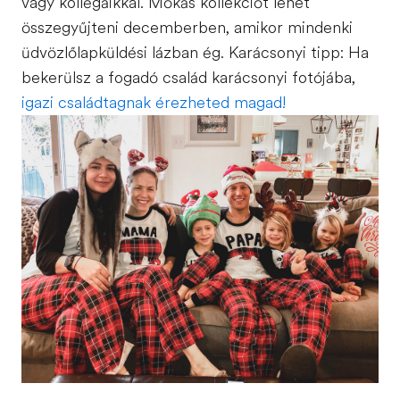
vagy kollégáikkal. Mókás kollekciót lehet
összegyűjteni decemberben, amikor mindenki
üdvözlőlapküldési lázban ég. Karácsonyi tipp: Ha
bekerülsz a fogadó család karácsonyi fotójába,
igazi családtagnak érezheted magad!