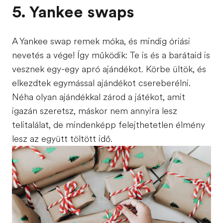
5. Yankee swaps
A Yankee swap remek móka, és mindig óriási
nevetés a vége! Így működik: Te is és a barátaid is
vesznek egy-egy apró ajándékot. Körbe ültök, és
elkezdtek egymással ajándékot csereberélni.
Néha olyan ajándékkal zárod a játékot, amit
igazán szeretsz, máskor nem annyira lesz
telitalálat, de mindenképp felejthetetlen élmény
lesz az együtt töltött idő.