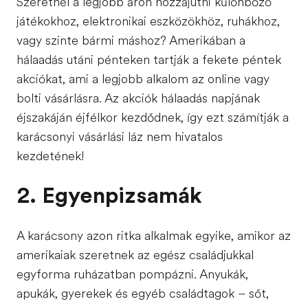
Szeretnél a legjobb áron hozzájutni különböző
játékokhoz, elektronikai eszközökhöz, ruhákhoz,
vagy szinte bármi máshoz? Amerikában a
hálaadás utáni pénteken tartják a fekete péntek
akciókat, ami a legjobb alkalom az online vagy
bolti vásárlásra. Az akciók hálaadás napjának
éjszakáján éjfélkor kezdődnek, így ezt számítják a
karácsonyi vásárlási láz nem hivatalos
kezdetének!
2. Egyenpizsamák
A karácsony azon ritka alkalmak egyike, amikor az
amerikaiak szeretnek az egész családjukkal
egyforma ruházatban pompázni. Anyukák,
apukák, gyerekek és egyéb családtagok – sőt,