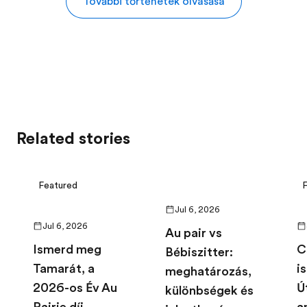
További történetek olvasása
Related stories
Featured
Jul 6, 2026
Jul 6, 2026
Au pair vs
Ismerd meg
C
Bébiszitter:
Tamarát, a
i
meghatározás,
2026-os Év Au
Ú
különbségek és