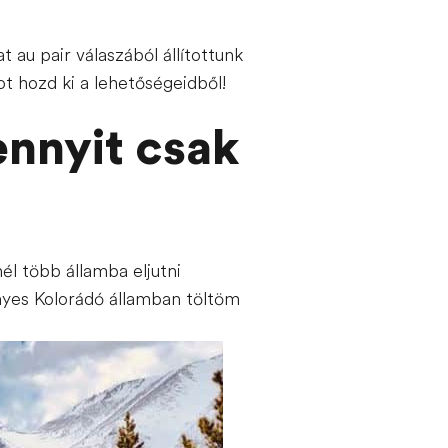
t au pair válaszából állítottunk
 hozd ki a lehetőségeidből!
nnyit csak
l több államba eljutni
nyes Kolorádó államban töltöm