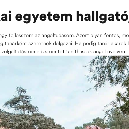
ai egyetem hallgatój
gy fejlesszem az angoltudásom. Azért olyan fontos, me
g tanárként szeretnék dolgozni. Ha pedig tanár akarok l
szolgáltatásmenedzsmentet taníthassak angol nyelven.