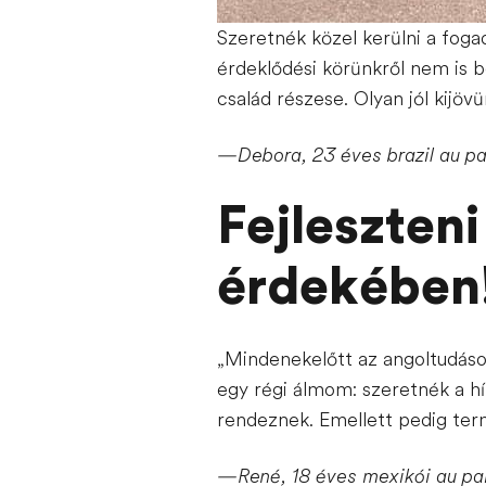
Szeretnék közel kerülni a foga
érdeklődési körünkről nem is b
család részese. Olyan jól kijöv
—Debora, 23 éves brazil au pa
Fejleszten
érdekében
„Mindenekelőtt az angoltudáso
egy régi álmom: szeretnék a h
rendeznek. Emellett pedig ter
—René, 18 éves mexikói au pa