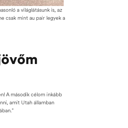
onló a világlátásunk is, az
ne csak mint au pair legyek a
 jövőm
en! A második célom inkább
nni, amit Utah államban
ában.”