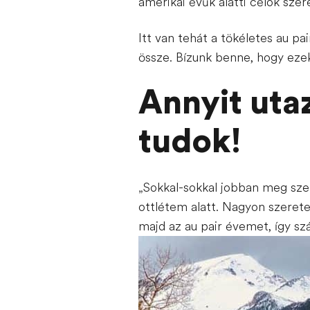
amerikai évük alatti célok szer
Itt van tehát a tökéletes au pai
össze. Bízunk benne, hogy eze
Annyit uta
tudok!
„Sokkal-sokkal jobban meg sze
ottlétem alatt. Nagyon szeret
majd az au pair évemet, így s