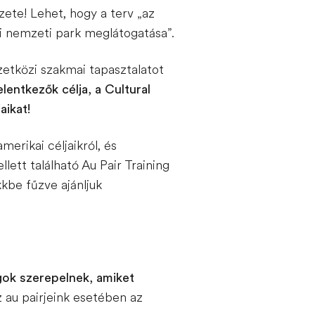
zete! Lehet, hogy a terv „az
ai nemzeti park meglátogatása”.
etközi szakmai tapasztalatot
elentkezők célja, a Cultural
aikat!
erikai céljaikról, és
ett található Au Pair Training
kkbe fűzve ajánljuk
olgok szerepelnek, amiket
 au pairjeink esetében az