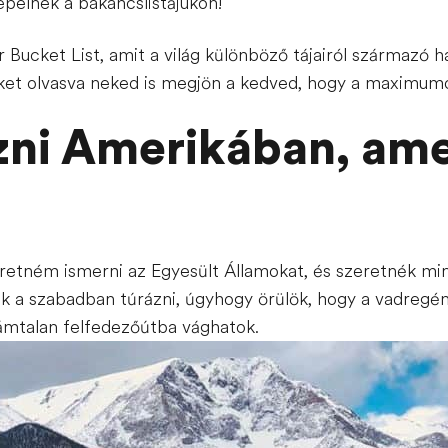
epelnek a bakancslistájukon!
r Bucket List, amit a világ különböző tájairól származó ha
ket olvasva neked is megjön a kedved, hogy a maximumot
zni Amerikában, ame
retném ismerni az Egyesült Államokat, és szeretnék miné
ek a szabadban túrázni, úgyhogy örülök, hogy a vadregé
zámtalan felfedezőútba vághatok.