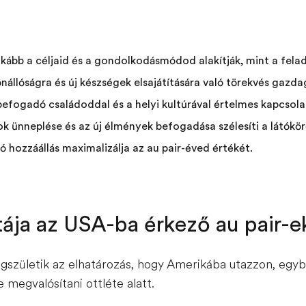
kább a céljaid és a gondolkodásmódod alakítják, mint a felad
nállóságra és új készségek elsajátítására való törekvés gazdag
 befogadó családoddal és a helyi kultúrával értelmes kapcsola
 ünneplése és az új élmények befogadása szélesíti a látókör
ó hozzáállás maximalizálja az au pair-éved értékét.
tája az USA-ba érkező au pair-e
gszületik az elhatározás, hogy Amerikába utazzon, egyb
 megvalósítani ottléte alatt.