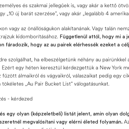
zemélyes és szakmai jellegűek is, vagy akár a kettő ötvö
agy „10 új barát szerzése”, vagy akár „legalább 4 amerik
on vagy az önállóságukon alakítanának. Vagy talán nemz
trajzuk kidomborításához.
Függetlenül attól, hogy mi a j
n fáradozik, hogy az au pairek elérhessék ezeket a célj
re szolgálhat, ha elbeszélgetünk néhány au pairünkkel am
. Ezért egy héten keresztül kérdezgettük a New York mell
fűzött álmaikról és vágyaikról, válaszaikat pedig egy ci
 tökéletes „Au Pair Bucket List” válogatásunkat.
ezés - kérdezed
zés egy olyan (képzeletbeli) listát jelent, amin olyan d
szeretnél megvalósítani vagy elérni életed folyamán.
Az