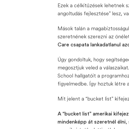
Ezek a célkitűzések lehetnek s
angoltudás fejlesztése” lesz, v
Mások talán a magabiztosságuk
szeretnének szerezni az önéle
Care csapata lankadatlanul azo
Úgy gondoltuk, hogy segítséged
megosztjuk veled a válaszaikat
School hallgatóit a programhoz 
figyelmedbe. Így hoztuk létre a
Mit jelent a “bucket list” kifej
A “bucket list” amerikai kifeje
mindenképp át szeretnél élni, 