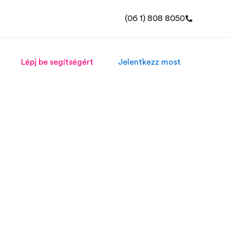
(06 1) 808 8050
Lépj be segítségért
Jelentkezz most