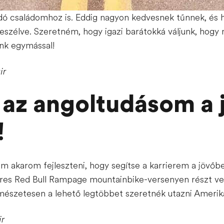
dó családomhoz is. Eddig nagyon kedvesnek tűnnek, és has
eszélve. Szeretném, hogy igazi barátokká váljunk, hogy 
ünk egymással!
ir
i az angoltudásom a
!
m akarom fejleszteni, hogy segítse a karrierem a jövőb
íres Red Bull Rampage mountainbike-versenyen részt ve
mészetesen a lehető legtöbbet szeretnék utazni Amerik
ir